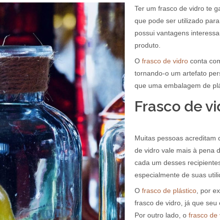
Ter um frasco de vidro te ga
que pode ser utilizado para
possui vantagens interessa
produto.
O
frasco de vidro
conta com
tornando-o um artefato pers
que uma embalagem de plás
Frasco de vi
Muitas pessoas acreditam q
de vidro vale mais à pena 
cada um desses recipiente
especialmente de suas util
O
frasco de plástico
, por 
frasco de vidro, já que seu
Por outro lado, o
frasco de 