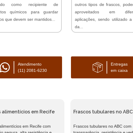
izado como recipiente de
outros tipos de frascos, pod
utos químicos para guardar
aproveitados em difer
dos que devem ser mantidos...
aplicações, sendo utilizado a 
da...
mento Online
Orçamento Online
Atendimento
Entregas
(11) 2081-6230
em caixa
 alimentícios em Recife
Frascos tubulares no ABC
alimentícios em Recife com
Frascos tubulares no ABC com 
o segura, alta resistência e
transparência, resistência e ve