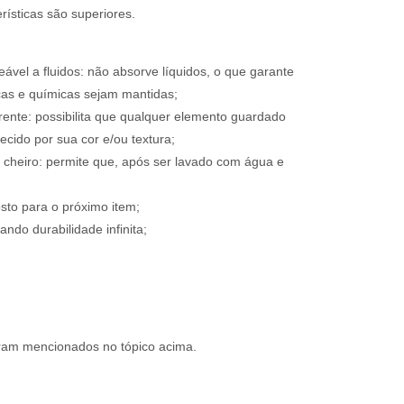
erísticas são superiores.
ável a fluidos: não absorve líquidos, o que garante
cas e químicas sejam mantidas;
arente: possibilita que qualquer elemento guardado
ecido por sua cor e/ou textura;
a cheiro: permite que, após ser lavado com água e
sto para o próximo item;
ndo durabilidade infinita;
foram mencionados no tópico acima.