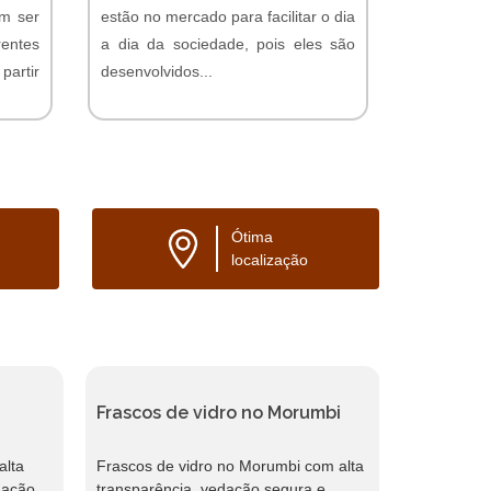
em ser
estão no mercado para facilitar o dia
entes
a dia da sociedade, pois eles são
partir
desenvolvidos...
Orçamento Online
Ótima
localização
Frascos de vidro no Morumbi
Potes de 
alta
Frascos de vidro no Morumbi com alta
Potes de v
dação
transparência, vedação segura e
Tatuapé co