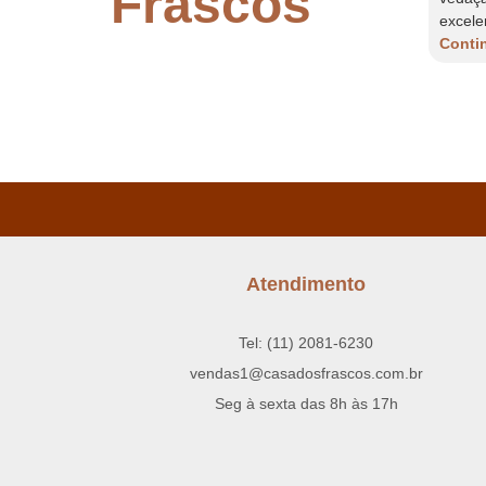
Frascos
or. A
excelente vedação. A Casa...
excele
Continuar lendo...
Contin
Atendimento
Tel: (11) 2081-6230
vendas1@casadosfrascos.com.br
Seg à sexta das 8h às 17h