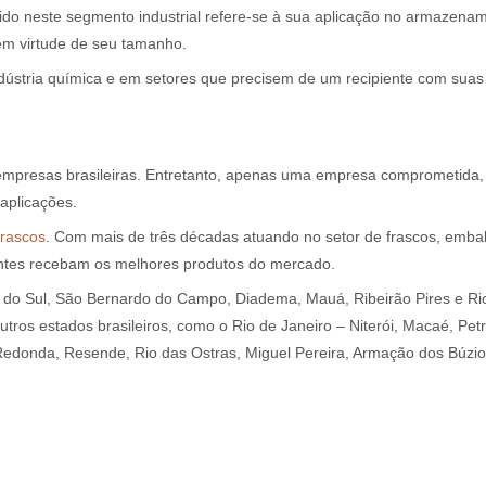
rido neste segmento industrial refere-se à sua aplicação no armazen
em virtude de seu tamanho.
ndústria química e em setores que precisem de um recipiente com suas 
s empresas brasileiras. Entretanto, apenas uma empresa comprometida
 aplicações.
rascos
. Com mais de três décadas atuando no setor de frascos, embala
entes recebam os melhores produtos do mercado.
o Sul, São Bernardo do Campo, Diadema, Mauá, Ribeirão Pires e Rio 
 outros estados brasileiros, como o Rio de Janeiro – Niterói, Macaé, P
 Redonda, Resende, Rio das Ostras, Miguel Pereira, Armação dos Búzio