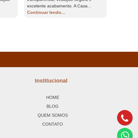
excelente acabamento. A Casa...
vedação se
Continuar lendo...
resistência.
Continuar 
Institucional
HOME
BLOG
QUEM SOMOS
CONTATO