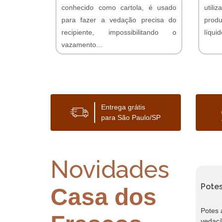
conhecido como cartola, é usado
util
para fazer a vedação precisa do
prod
recipiente, impossibilitando o
líqui
vazamento...
Orça
Orçamento Online
Entrega grátis
para São Paulo/SP
Novidades
s em
Frascos almotolia em São
Potes
Casa dos
Caetano...
 Santo
Frascos almotolia em São Caetano do
Potes 
ação
Sul com qualidade, resistência e
vedaçã