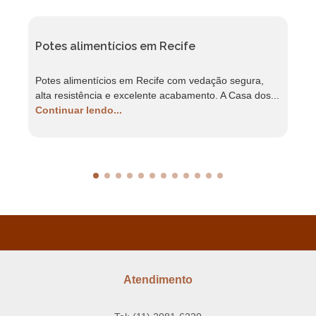
Potes alimentícios em Recife
F
Potes alimentícios em Recife com vedação segura,
F
alta resistência e excelente acabamento. A Casa dos...
r
Continuar lendo...
C
Atendimento