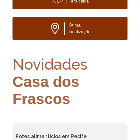
em caixa
Ótima
localização
Novidades
Casa dos
Frascos
Potes alimentícios em Recife
F