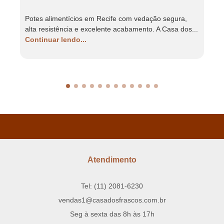
Potes alimentícios em Recife com vedação segura,
F
alta resistência e excelente acabamento. A Casa dos...
r
Continuar lendo...
C
Atendimento
Tel: (11) 2081-6230
vendas1@casadosfrascos.com.br
Seg à sexta das 8h às 17h