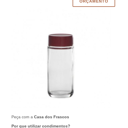
ORÇAMENTO
Peça com a
Casa dos Frascos
Por que utilizar condimentos?