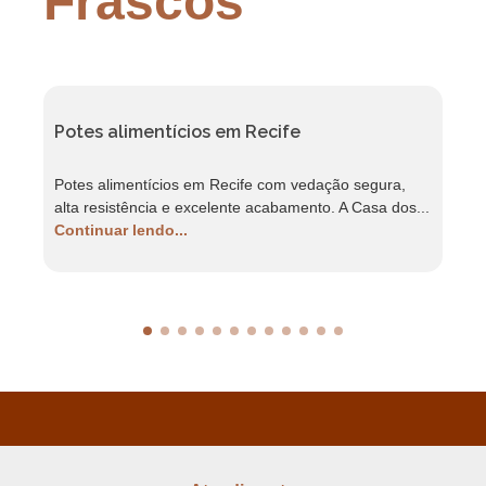
Frascos
Potes alimentícios em Recife
F
Potes alimentícios em Recife com vedação segura,
F
alta resistência e excelente acabamento. A Casa dos...
r
Continuar lendo...
C